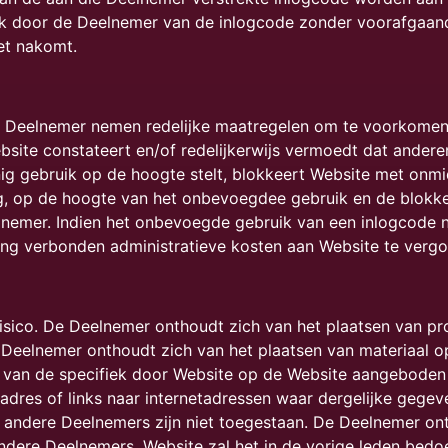
k door de Deelnemer van de inlogcode zonder voorafgaande i
iet nakomt.
e Deelnemer nemen redelijke maatregelen om te voorkome
ebsite constateert en/of redelijkerwijs vermoedt dat ande
g gebruik op de hoogte stelt, blokkeert Website met onmi
g, op de hoogte van het onbevoegdee gebruik en de blokke
nemer. Indien het onbevoegde gebruik van een inlogcode n
ing verbonden administratieve kosten aan Website te verg
isico. De Deelnemer onthoudt zich van het plaatsen van pro
De Deelnemer onthoudt zich van het plaatsen van materiaal
van de specifiek door Website op de Website aangeboden
dres of links naar internetadressen waar dergelijke gegeve
r andere Deelnemers zijn niet toegestaan. De Deelnemer on
andere Deelnemers. Website zal het in de vorige leden bed