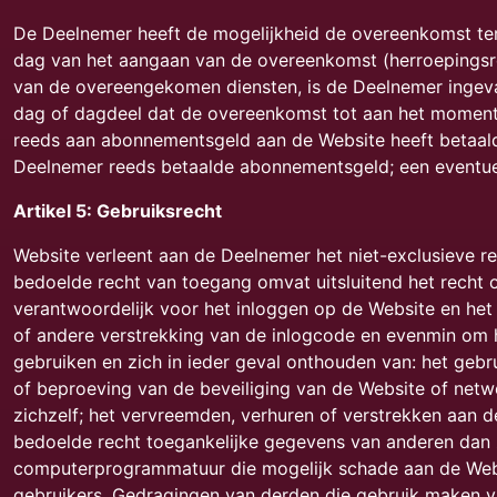
De Deelnemer heeft de mogelijkheid de overeenkomst te
dag van het aangaan van de overeenkomst (herroepingsr
van de overeengekomen diensten, is de Deelnemer ingeval
dag of dagdeel dat de overeenkomst tot aan het momen
reeds aan abonnementsgeld aan de Website heeft betaal
Deelnemer reeds betaalde abonnementsgeld; een eventue
Artikel 5: Gebruiksrecht
Website verleent aan de Deelnemer het niet-exclusieve re
bedoelde recht van toegang omvat uitsluitend het recht 
verantwoordelijk voor het inloggen op de Website en het
of andere verstrekking van de inlogcode en evenmin om he
gebruiken en zich in ieder geval onthouden van: het geb
of beproeving van de beveiliging van de Website of net
zichzelf; het vervreemden, verhuren of verstrekken aan d
bedoelde recht toegankelijke gegevens van anderen dan z
computerprogrammatuur die mogelijk schade aan de Webs
gebruikers. Gedragingen van derden die gebruik maken 