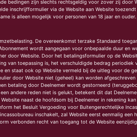
bedingen zijn slechts rechtsgeldig voor zover zij door W
de inschrijfformulier via de Website aan Website toezendt 
ame is alleen mogelijk voor personen van 18 jaar en ouder
omzetbelasting. De overeenkomst terzake Standaard toega
 Abonnement wordt aangegaan voor onbepaalde duur en w
er door Website. Door het betalingsformulier op de Websit
g van toepassing is, het verschuldigde bedrag periodiek 
ode en staat ook op Website vermeld bij de uitleg voor de 
ulier door Website niet (geheel) kan worden afgeschreven
 een betaling door Deelnemer wordt gestorneerd (teruggeb
en andere reden niet is gelukt, betekent dit dat Deelneme
 Website naast de hoofdsom bij Deelnemer in rekening kan b
conform het Besluit Vergoeding voor Buitengerechtelijke I
incassobureau inschakelt, zal Website eerst eenmalig een h
rm verbonden recht van toegang tot de Website eenzijdig 