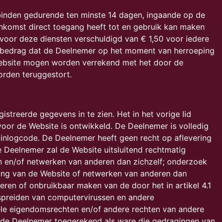
inden gedurende ten minste 14 dagen, ingaande op de
komst direct toegang heeft tot en gebruik kan maken
voor deze diensten verschuldigd van € 1,50 voor iedere
 bedrag dat de Deelnemer op het moment van herroeping
Website mogen worden verrekend met het door de
orden teruggestort.
treerde gegevens in te zien. Het in het vorige lid
oor de Website is ontwikkeld. De Deelnemer is volledig
 inlogcode. De Deelnemer heeft geen recht op aflevering
e Deelnemer zal de Website uitsluitend rechtmatig
n en/of netwerken van anderen dan zichzelf; onderzoek
king van de Website of netwerken van anderen dan
eren of onbruikbaar maken van de door het in artikel 4.1
rspreiden van computervirussen en andere
le eigendomsrechten en/of andere rechten van andere
 de Deelnemer toegerekend als ware die gedragingen van