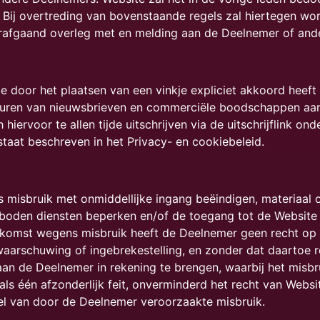
Bij overtreding van bovenstaande regels zal hiertegen wor
orafgaand overleg met en melding aan de Deelnemer of and
ite door het plaatsen van een vinkje expliciet akkoord hee
turen van nieuwsbrieven en commerciële boodschappen aan 
 hiervoor te allen tijde uitschrijven via de uitschrijflink 
taat beschreven in het Privacy- en cookiebeleid.
misbruik met onmiddellijke ingang beëindigen, materiaal 
boden diensten beperken en/of de toegang tot de Website
komst wegens misbruik heeft de Deelnemer geen recht op r
rschuwing of ingebrekestelling, en zonder dat daartoe rec
 aan de Deelnemer in rekening te brengen, waarbij het misb
 als één afzonderlijk feit, onverminderd het recht van We
el van door de Deelnemer veroorzaakte misbruik.