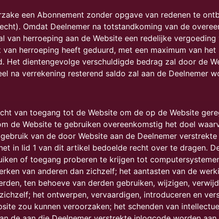
rzake een Abonnement zonder opgave van redenen te ontb
echt). Omdat Deelnemer na totstandkoming van de overeen
 van herroeping aan de Website een redelijke vergoeding 
t van herroeping heeft geduurd, met een maximum van het
d. Het dientengevolge verschuldigde bedrag zal door de 
el na verrekening resterend saldo zal aan de Deelnemer w
cht van toegang tot de Website om de op de Website geregis
om de Website te gebruiken overeenkomstig het doel waarv
 gebruik van de door Website aan de Deelnemer verstrekte
t in lid 1 van dit artikel bedoelde recht over te dragen. D
ruiken of toegang proberen te krijgen tot computersysteme
werken van anderen dan zichzelf; het aantasten van de wer
erden, ten behoeve van derden gebruiken, wijzigen, verwijd
ichzelf; het ontwerpen, vervaardigen, introduceren en ve
ite zou kunnen veroorzaken; het schenden van intellectue
van de aan die Deelnemer verstrekte inlogcode worden aan